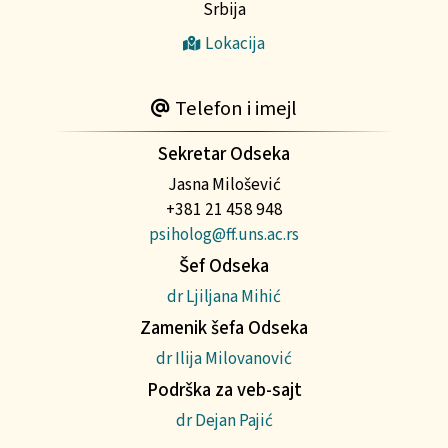
Srbija
Lokacija
Telefon i imejl
Sekretar Odseka
Jasna Milošević
+381 21 458 948
psiholog@ff.uns.ac.rs
Šef Odseka
dr Ljiljana Mihić
Zamenik šefa Odseka
dr Ilija Milovanović
Podrška za veb-sajt
dr Dejan Pajić