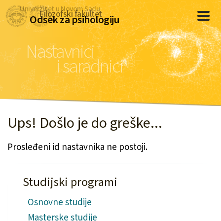
Univerzitet u Novom Sadu
Filozofski fakultet
Odsek za psihologiju
Nastavnici
i saradnici
Ups! Došlo je do greške...
Prosleđeni id nastavnika ne postoji.
Studijski programi
Osnovne studije
Masterske studije