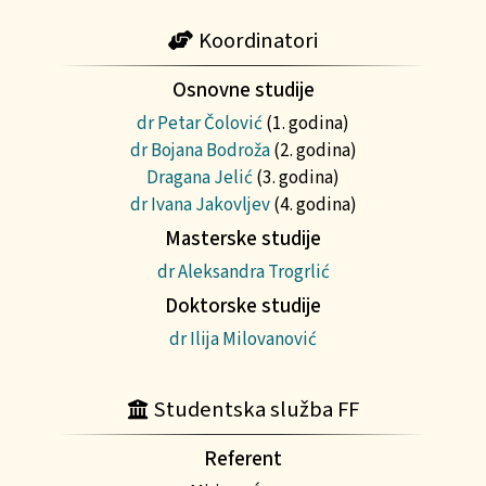
Koordinatori
Osnovne studije
dr Petar Čolović
(1. godina)
dr Bojana Bodroža
(2. godina)
Dragana Jelić
(3. godina)
dr Ivana Jakovljev
(4. godina)
Masterske studije
dr Aleksandra Trogrlić
Doktorske studije
dr Ilija Milovanović
Studentska služba FF
Referent