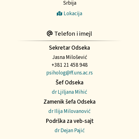
Srbija
Lokacija
Telefon i imejl
Sekretar Odseka
Jasna Milošević
+381 21 458 948
psiholog@ff.uns.ac.rs
Šef Odseka
dr Ljiljana Mihić
Zamenik šefa Odseka
dr Ilija Milovanović
Podrška za veb-sajt
dr Dejan Pajić