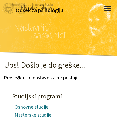
Univerzitet u Novom Sadu
Filozofski fakultet
Odsek za psihologiju
Nastavnici
i saradnici
Ups! Došlo je do greške...
Prosleđeni id nastavnika ne postoji.
Studijski programi
Osnovne studije
Masterske studije