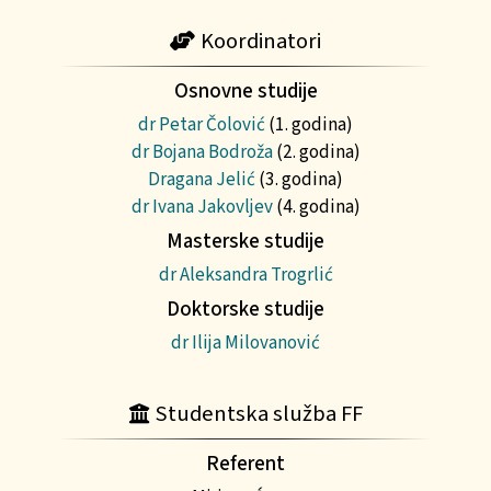
Koordinatori
Osnovne studije
dr Petar Čolović
(1. godina)
dr Bojana Bodroža
(2. godina)
Dragana Jelić
(3. godina)
dr Ivana Jakovljev
(4. godina)
Masterske studije
dr Aleksandra Trogrlić
Doktorske studije
dr Ilija Milovanović
Studentska služba FF
Referent