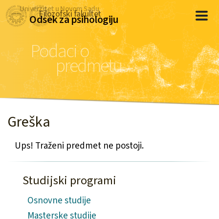
Univerzitet u Novom Sadu
Filozofski fakultet
Odsek za psihologiju
Podaci o
predmetu
Greška
Ups! Traženi predmet ne postoji.
Studijski programi
Osnovne studije
Masterske studije