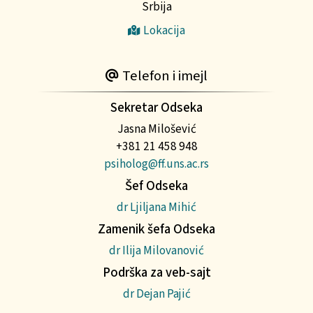
Srbija
Lokacija
Telefon i imejl
Sekretar Odseka
Jasna Milošević
+381 21 458 948
psiholog@ff.uns.ac.rs
Šef Odseka
dr Ljiljana Mihić
Zamenik šefa Odseka
dr Ilija Milovanović
Podrška za veb-sajt
dr Dejan Pajić