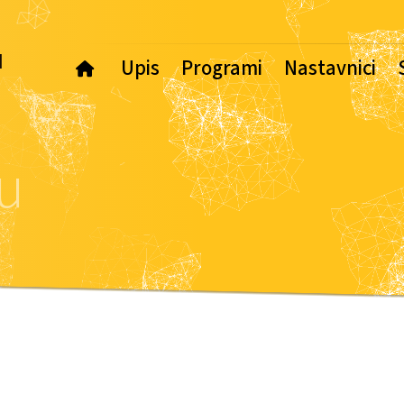
u
Upis
Programi
Nastavnici
Osnovne studije
Osnovne studije
Masterske studi
Mastersk
u