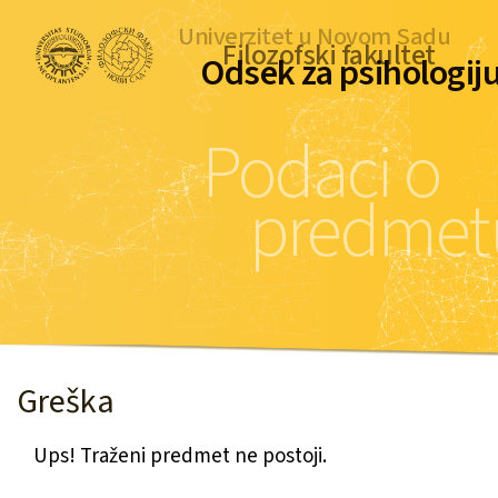
Univerzitet u Novom Sadu
Filozofski fakultet
Odsek za psihologij
Podaci o
predmet
Greška
Ups! Traženi predmet ne postoji.