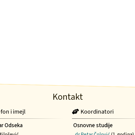
Kontakt
fon i imejl
Koordinatori
ar Odseka
Osnovne studije
Milošević
dr Petar Čolović
(1. godina)