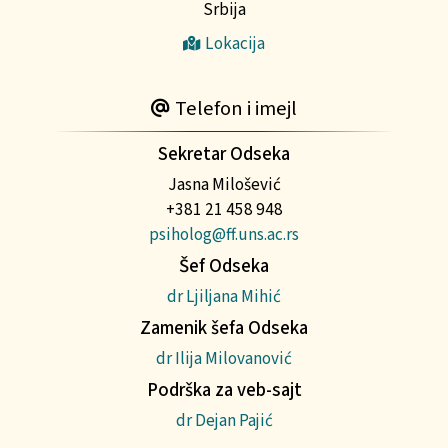
Srbija
Lokacija
Telefon i imejl
Sekretar Odseka
Jasna Milošević
+381 21 458 948
psiholog@ff.uns.ac.rs
Šef Odseka
dr Ljiljana Mihić
Zamenik šefa Odseka
dr Ilija Milovanović
Podrška za veb-sajt
dr Dejan Pajić