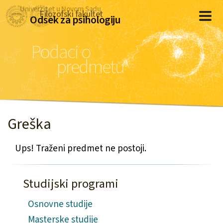
Univerzitet u Novom Sadu
Filozofski fakultet
Odsek za psihologiju
Podaci o
predmetu
Greška
Ups! Traženi predmet ne postoji.
Studijski programi
Osnovne studije
Masterske studije