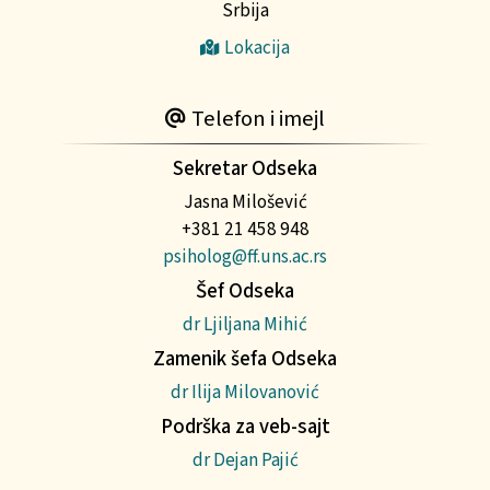
Srbija
Lokacija
Telefon i imejl
Sekretar Odseka
Jasna Milošević
+381 21 458 948
psiholog@ff.uns.ac.rs
Šef Odseka
dr Ljiljana Mihić
Zamenik šefa Odseka
dr Ilija Milovanović
Podrška za veb-sajt
dr Dejan Pajić