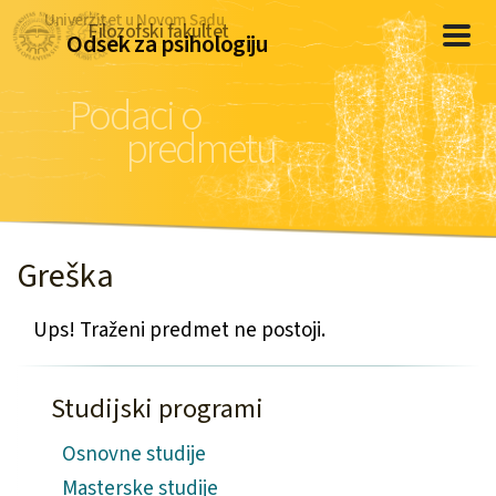
Univerzitet u Novom Sadu
Filozofski fakultet
Odsek za psihologiju
Podaci o
predmetu
Greška
Ups! Traženi predmet ne postoji.
Studijski programi
Osnovne studije
Masterske studije