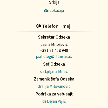
Srbija
Lokacija
Telefon i imejl
Sekretar Odseka
Jasna Milošević
+381 21 458 948
psiholog@ff.uns.ac.rs
Šef Odseka
dr Ljiljana Mihić
Zamenik šefa Odseka
dr Ilija Milovanović
Podrška za veb-sajt
dr Dejan Pajić