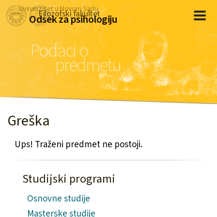
Univerzitet u Novom Sadu
Filozofski fakultet
Odsek za psihologiju
Podaci o
predmetu
Greška
Ups! Traženi predmet ne postoji.
Studijski programi
Osnovne studije
Masterske studije