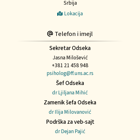
Srbija
Lokacija
Telefon i imejl
Sekretar Odseka
Jasna Milošević
+381 21 458 948
psiholog@ff.uns.ac.rs
Šef Odseka
dr Ljiljana Mihić
Zamenik šefa Odseka
dr Ilija Milovanović
Podrška za veb-sajt
dr Dejan Pajić