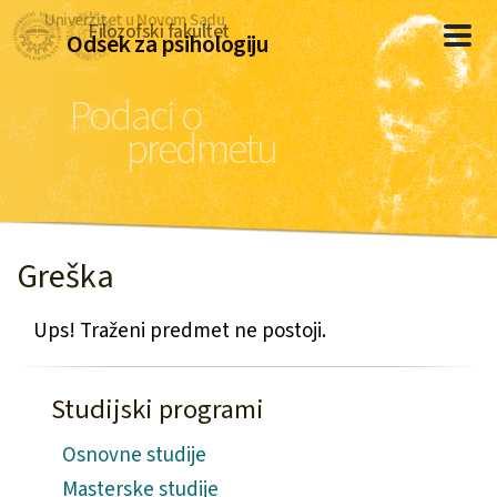
Univerzitet u Novom Sadu
Filozofski fakultet
Odsek za psihologiju
Podaci o
predmetu
Greška
Ups! Traženi predmet ne postoji.
Studijski programi
Osnovne studije
Masterske studije