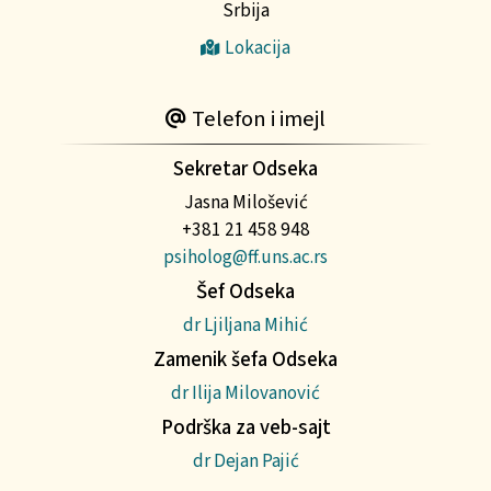
Srbija
Lokacija
Telefon i imejl
Sekretar Odseka
Jasna Milošević
+381 21 458 948
psiholog@ff.uns.ac.rs
Šef Odseka
dr Ljiljana Mihić
Zamenik šefa Odseka
dr Ilija Milovanović
Podrška za veb-sajt
dr Dejan Pajić