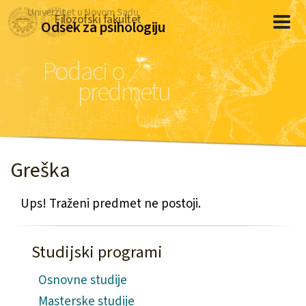
Univerzitet u Novom Sadu
Filozofski fakultet
Odsek za psihologiju
Podaci o
predmetu
Greška
Ups! Traženi predmet ne postoji.
Studijski programi
Osnovne studije
Masterske studije