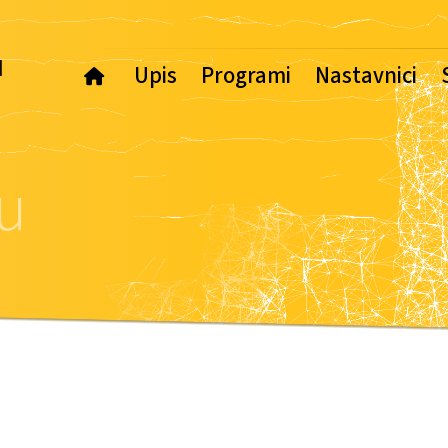
u
Upis
Programi
Nastavnici
Osnovne studije
Osnovne studije
Masterske studi
Mastersk
u