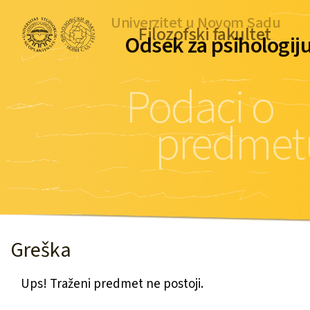
Univerzitet u Novom Sadu
Filozofski fakultet
Odsek za psihologij
Podaci o
predmet
Greška
Ups! Traženi predmet ne postoji.